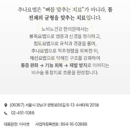
추나요법은 “뼈를 맞추는 치료”가 아니라,
몸
전체의 균형을 맞추는 치료
입니다.
노비노건강 한의원에서는
봉독요법
으로 염증과 신경을 정리하고,
침도요법
으로 유착과 경결을 풀며,
추나요법
으로 척추정렬을 회복한 뒤,
매선요법
으로 약해진 구조를 강화하여
통증 완화 → 기능 회복 → 재발 방지
로 이어지는
비수술 통합치료 흐름을 완성합니다.
(06367) 서울시 강남구 광평로56길 8-13 수서타워 201호
02-451-1088
대표원장:
이서영
사업자등록번호:
894-16-02888