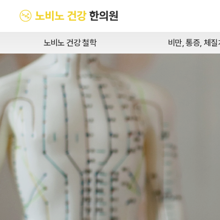
노비노 건강 철학
비만, 통증, 체