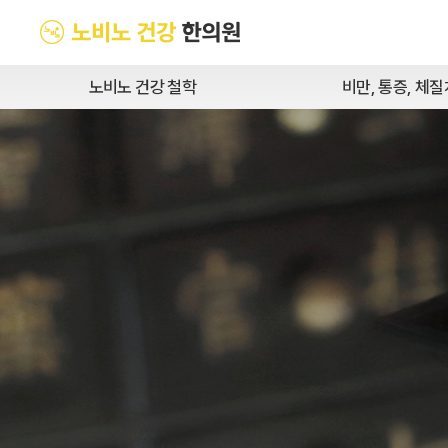
노비노 건강 철학
비만, 통증, 체