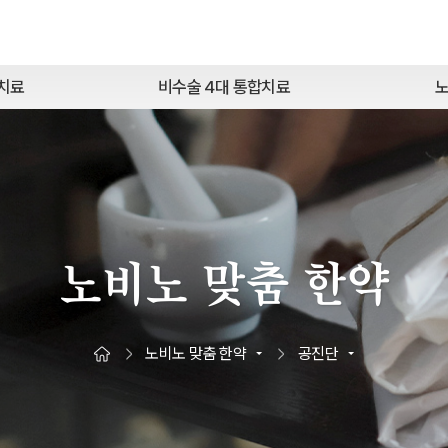
질치료
비수술 4대 통합치료
노
노비노 맞춤 한약
노비노 맞춤 한약
공진단