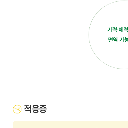
기력·체력
면역 기
적응증