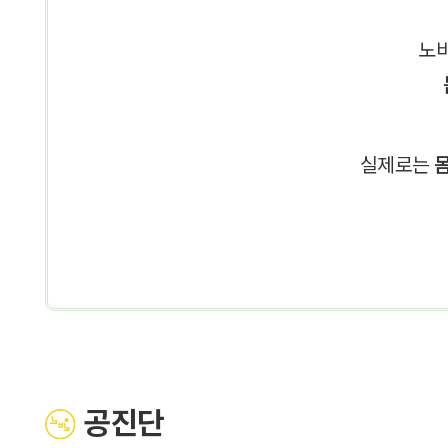
노비
실제로는
공진단